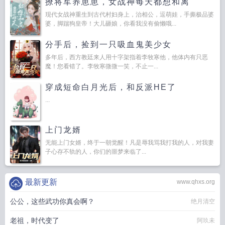
撩将军养崽崽，女战神每天都想和离
现代女战神重生到古代村妇身上，治相公，逗萌娃，手撕极品婆
婆，脚踹狗皇帝！大儿砸娘，你看我没有偷懒哦...
分手后，捡到一只吸血鬼美少女
多年后，西方教廷来人用十字架指着李牧寒他，他体内有只恶
魔！您看错了。李牧寒微微一笑，不止一...
穿成短命白月光后，和反派HE了
...
上门龙婿
无能上门女婿，终于一朝觉醒！凡是辱我骂我打我的人，对我妻
子心存不轨的人，你们的噩梦来临了...
最新更新
www.qhxs.org
公公，这些武功你真会啊？
绝月清空
老祖，时代变了
阿玖未