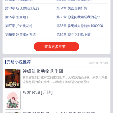
第53章 听说你们想见我
第54章 关蕊蕊的忏悔
第55章 便宜她了
第56章 你是问我姐送我的这块玉
牌吗
第57章 招烂桃花符
第58章 姜禹城向您转账10000000
元
第59章 路雪溪的系统
第60章 现在立刻马上滚
查看更多章节...
完结小说推荐
www.qhxs.org
神级进化动物杀手团
林昊穿越到万族林立的玄幻世界，入赘赵府的姑爷。原以为就要
这样憋屈的度过余生，却绑定了神级进化动物系统。...
权杖玫瑰[无限]
...