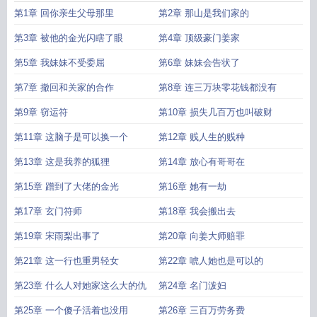
假千金她不装了人物介绍
大佬归来假千金她不装了男主身份
大佬归来假千金她
第1章 回你亲生父母那里
第2章 那山是我们家的
不装了txt
大佬归来假千金她不装了人物关系图
大佬归来假千金她不装了听书
大
佬归来假千金她不装了讲的什么
大佬归来假千金她不装了关栩栩
千金大佬归
第3章 被他的金光闪瞎了眼
第4章 顶级豪门姜家
来
假千金她不装了(褚北鹤、关栩栩)
大佬归来假千金她不装了好看吗
大佬归来
第5章 我妹妹不受委屈
第6章 妹妹会告状了
假千金她不装了女主的真实身份
大佬归来假千金她不装了漫画
大佬归来假千金
她不装了全文免费阅读
大佬归来假千金她不装了TXT
大佬归来假千金她不装了
第7章 撤回和关家的合作
第8章 连三万块零花钱都没有
全文免费
假千金她不装了
假千金她不装了txt
大佬归来假千金她不装了免费阅
读
第9章 窃运符
大佬归来假千金她不装了完结了吗
大佬她穿成假千金她妈
第10章 损失几百万也叫破财
大佬归来假千金她
不装了免费
大佬归来假千金她不装了路雪溪什么时候被看清
假千金是大佬的心
第11章 这脑子是可以换一个
第12章 贱人生的贱种
尖宠
大佬归来假千金她不装了褚北鹤身份
大佬归来假千金她不装了
假千金她不
装了百度
假千金她不装了 笔趣阁
大佬归来假千金她不装了txt百度
大佬归来假
第13章 这是我养的狐狸
第14章 放心有哥哥在
千金她不装了全文
大佬归来假千金她不装了百度百科
大佬归来假千金她不装了
第15章 蹭到了大佬的金光
第16章 她有一劫
有声
大佬的真假千金
假千金她不装了免费
大佬归来假千金她不装了关栩栩褚北
鹤 笔趣阁
大佬归来假千金她不装了女主妈妈
大佬归来假千金她不装了番外
大
第17章 玄门符师
第18章 我会搬出去
佬归来假千金她不装了短剧免费观看
大佬归来假千金她不装了在线阅读
大佬归
第19章 宋雨梨出事了
第20章 向姜大师赔罪
来假千金她不装了笔趣阁
第21章 这一行也重男轻女
第22章 唬人她也是可以的
第23章 什么人对她家这么大的仇
第24章 名门泼妇
第25章 一个傻子活着也没用
第26章 三百万劳务费