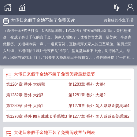
大佬归来假千金她不装了免费阅读
骑着猫的小鱼干
/著
（真假千金+玄学打脸，CP感情线弱，1V1双强）被关家扫地出门后，关栩栩摇
身一变成了身价千亿的真千金。关家人后悔了，仗着养育之恩，要姜家一半身家
做报答。关栩栩冷笑一声，一道真言符，直接揭穿关家人的丑恶嘴脸。渣男想回
头纠缠，关栩栩抬手就让他夜夜见“祖宗”。堂兄堂妹看不上她，觉得她丢人。结
果，宋家当家找上了门，“只要姜大师愿意出手救我女儿，条件随便提！”一向和姜
家有旧怨的古家舔着脸登门，“只要姜大师肯帮忙，以后姜总是我哥！”后来，连一
向怼天怼地的堂弟也成了她的跟屁虫，“这是我唯一的姐！谁敢骂她，我骂他全
大佬归来假千金她不装了免费阅读
最新章节
家！”回过神的姜家人才知道，他们以为的小可怜居然是个真玄门大佬。驱邪，画
第1284章 番外 大婚完
第1283章 番外 大婚4
符，救人，还要追金大腿。关栩栩表示，“我好忙。”褚·金大腿·北鹤主动分担压
力：“不用追，已经是你的了。”《你好种地少年2》十个勤天飙演技名场面出处，
第1282章 番外 大婚3
第1281章 番外 大婚2
李耕耘爱看的热门霸总文
假千金她不装了 书旗
大佬归来假千金她不装了人物关
系
大佬她穿成了假千金
大佬归来假千金她不装了短剧
大佬归来假千金她不装了
第1280章 番外 大婚1
第1279章 番外 闻人戚戚＆姜禹城4
大结局
大佬穿成了假千金的妈
真大佬
大佬归来
大佬归来假千金她不装了作
第1278章 番外 闻人戚戚＆姜禹城3
第1277章 番外 闻人戚戚＆姜禹城2
者
假千金她不装了 骑着猫的小鱼干
大佬归来假千金她不装了百度
大佬归来假
千金她不装了结局
大佬的假千金
大佬归来假千金她不装了TXT百度
假千金她不
装了关栩栩褚北鹤
假千金她不装了(应该是)
大佬回来假千金她不装了
大佬归来
大佬归来假千金她不装了免费阅读
章节列表