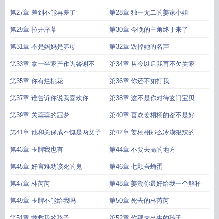
第27章 差到不能再差了
第28章 独一无二的姜家小姐
第29章 拉开序幕
第30章 今晚的主角终于来了
第31章 不是妈妈是养母
第32章 毁掉她的名声
第33章 拿一半家产作为答谢不过
第34章 从今以后我再不欠关家
分吧
第35章 你有烂桃花
第36章 你还不如打我
第37章 谁告诉你说我喜欢你
第38章 这不是你对待玄门宝贝该
有的态度
第39章 关蕊蕊的噩梦
第40章 喜欢姜栩栩的都不是好东
西
第41章 他和关保成不愧是两父子
第42章 姜栩栩那么冷漠狠辣的一
人
第43章 玉牌我也有
第44章 不要去高的地方
第45章 好言难劝该死的鬼
第46章 七颗蚕蛹蛋
第47章 林芮芮
第48章 姜溯你最好给我一个解释
第49章 玉牌不能给我吗
第50章 死去的林芮芮
第51章 救救我的孩子
第52章 你那未出生的孩子