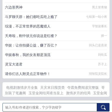
六边形男神
黑土冒青烟
斗罗聊天群：她们都吃瓜吃上瘾了
七组第一咕小将
综漫，不正常世界的恶魔猎人
宇智波番长
夭寿啦，刚中状元你说这是红楼？
择一
华娱：让你拍摄公益，赚了百亿？
回头已是悬崖
华娱春秋，我的女友都是顶流
刘吃瓜
灵宝大道君
芥子上
请你们古人附灵点正常物件！
弱智院灵院长
电视剧激情岁月全集
天灾末日囤货类
夺霜免费阅读完整版
哥
别装了笔趣阁
玉堂金闺结局谁当皇上
激情岁月的结局
玉堂金闺
各人物结局
电视剧激情岁月剧情介绍
激情岁月上下册
哥别装了
1v1全文免费阅读
召唤最弱开局恶魔契约短剧免费观看
夺春情讲
的什么故事
天灾末世囤货求生by天灾免费阅读全文
天灾末世囤