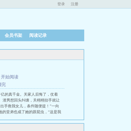
登录
注册
会员书架
阅读记录
、
开始阅读
婚完
千亿的真千金。关家人后悔了，仗着
。渣男想回头纠缠，关栩栩抬手就让
意出手救我女儿，条件随便提！”一向
地的堂弟也成了她的跟屁虫，“这是我
门大佬。驱邪，画符，救人，还要追金
好种地少年2》十个勤天飙演技名场面