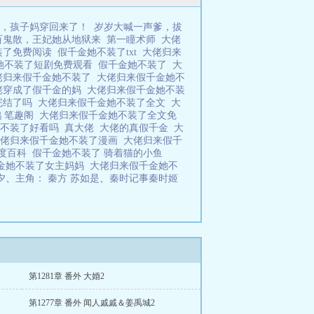
，孩子妈穿回来了！
岁岁大喊一声爹，拔
百鬼散，王妃她从地狱来
第一瞳术师
大佬
装了免费阅读
假千金她不装了txt
大佬归来
她不装了短剧免费观看
假千金她不装了
大
佬归来假千金她不装了
大佬归来假千金她不
佬穿成了假千金的妈
大佬归来假千金她不装
完结了吗
大佬归来假千金她不装了全文
大
鹤 笔趣阁
大佬归来假千金她不装了全文免
她不装了好看吗
真大佬
大佬的真假千金
大
大佬归来假千金她不装了漫画
大佬归来假千
百度百科
假千金她不装了 骑着猫的小鱼
金她不装了女主妈妈
大佬归来假千金她不
夕
、
主角： 秦方 苏如是
、
秦时记事秦时姬
第1281章 番外 大婚2
第1277章 番外 闻人戚戚＆姜禹城2