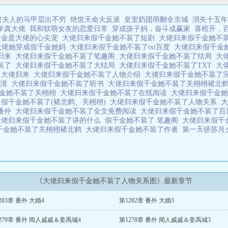
君夫人的马甲层出不穷
绝世天命大反派
皇室奶团萌翻全京城
消失十五年
学真大佬
我和软萌女友的恋爱日常
穿成孩子妈，奋斗成赢家
喜棺开，
千金是大佬的心尖宠
大佬归来假千金她不装了短剧
大佬归来假千金她不
大佬她穿成假千金她妈
大佬归来假千金她不装了txt百度
大佬归来假千金
归来
大佬归来假千金她不装了笔趣阁
大佬归来假千金她不装了结局
大
不装了
大佬归来假千金她不装了大结局
大佬归来假千金她不装了TXT
大
费
大佬归来
大佬归来假千金她不装了人物介绍
大佬归来假千金她不装了
看清
大佬归来假千金她不装了听书
大佬归来假千金她不装了关栩栩褚北
千金她不装了关栩栩
大佬归来假千金她不装了在线阅读
大佬归来假千金
金
假千金她不装了(褚北鹤、关栩栩)
大佬归来假千金她不装了人物关系
了番外
大佬归来假千金她不装了全文免费阅读
大佬归来假千金她不装了
大佬归来假千金她不装了讲的什么
假千金她不装了 笔趣阁
大佬归来假千
千金她不装了关栩栩褚北鹤
大佬归来假千金她不装了作者
第一天骄苏月
《大佬归来假千金她不装了人物关系图》最新章节
283章 番外 大婚4
第1282章 番外 大婚3
279章 番外 闻人戚戚＆姜禹城4
第1278章 番外 闻人戚戚＆姜禹城3