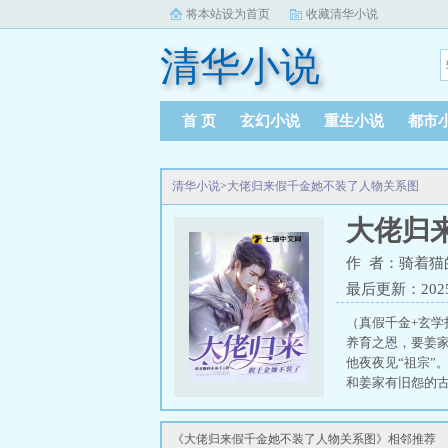
将本站设为首页
收藏清华小说
清华小说
首 页
玄幻小说
重生小说
都市
清华小说
>
大佬归来假千金她不装了人物关系图
大佬归
作 者：骑着猫
最后更新：2025-0
（真假千金+玄学
养育之恩，要姜
他夜夜见“祖宗”
和姜家有旧怨的古
唯一的姐！谁敢
大腿。关栩栩表示
《大佬归来假千金她不装了人物关系图》相邻推荐
出处，李耕耘爱看