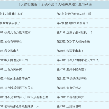
《大佬归来假千金她不装了人物关系图》章节列表
2章 那山是我们家的
第3章 被他的金光闪瞎了眼
章 妹妹会告状了
第7章 撤回和关家的合作
0章 损失几百万也叫破财
第11章 这脑子是可以换一个
4章 放心有哥哥在
第15章 蹭到了大佬的金光
8章 我会搬出去
第19章 宋雨梨出事了
2章 唬人她也是可以的
第23章 什么人对她家这么大的仇
6章 三百万劳务费
第27章 差到不能再差了
0章 今晚的主角终于来了
第31章 不是妈妈是养母
34章 从今以后我再不欠关家
第35章 你有烂桃花
38章 这不是你对待玄门宝贝该有的态度
第39章 关蕊蕊的噩梦
42章 姜栩栩那么冷漠狠辣的一人
第43章 玉牌我也有