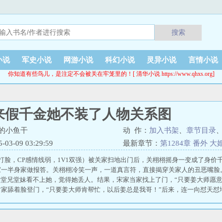
搜索
小说
军史小说
网游小说
科幻小说
灵异小说
言情小说
你知道有些鸟儿，是注定不会被关在牢笼里的！[ 清华小说 https://www.qhxs.org]
来假千金她不装了人物关系图
的小鱼干
动 作：
加入书架
、
章节目录
3-09 03:29:59
最新章节：
第1284章 番外 大
打脸，CP感情线弱，1V1双强）被关家扫地出门后，关栩栩摇身一变成了身价
家一半身家做报答。关栩栩冷笑一声，一道真言符，直接揭穿关家人的丑恶嘴脸
。堂兄堂妹看不上她，觉得她丢人。结果，宋家当家找上了门，“只要姜大师愿
家舔着脸登门，“只要姜大师肯帮忙，以后姜总是我哥！”后来，连一向怼天怼
骂她，我骂他全家！”回过神的姜家人才知道，他们以为的小可怜居然是个真玄
，“我好忙。”褚·金大腿·北鹤主动分担压力：“不用追，已经是你的了。”《你
的热门霸总文 大佬归来，假千金她不装了