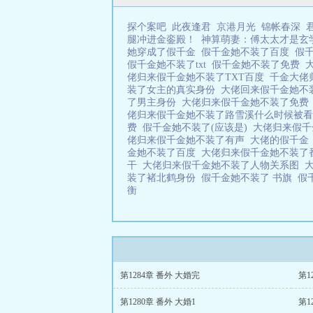
探个案吧
此夜逢君
京港月光
锦帐春深
腿冲进金銮殿！
神算萌妻：傅太太才是玄
她穿成了假千金
假千金她不装了百度
假
假千金她不装了txt
假千金她不装了免费
佬归来假千金她不装了TXT百度
千金大佬
装了女主的真实身份
大佬回来假千金她
了男主身份
大佬归来假千金她不装了免
佬归来假千金她不装了路雪溪什么时候被
费
假千金她不装了(应该是)
大佬归来假
佬归来假千金她不装了有声
大佬的假千
金她不装了百度
大佬归来假千金她不装
干
大佬归来假千金她不装了人物关系图
装了褚北鹤身份
假千金她不装了 书旗
假
衡
第1284章 番外 大婚完
第1
第1280章 番外 大婚1
第1