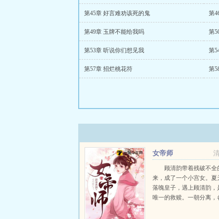
第45章 好言难劝该死的鬼
第4
第49章 玉牌不能给我吗
第5
第53章 听说你们想见我
第5
第57章 招烂桃花符
第5
女帝师
顾清韵带着残破不全
来，成了一个小宫女。夏
落魄皇子，遇上顾清韵，
唯一的救赎。一朝分离，
宿命的旅途顾清韵殿下，
远，我们各自珍重。夏天