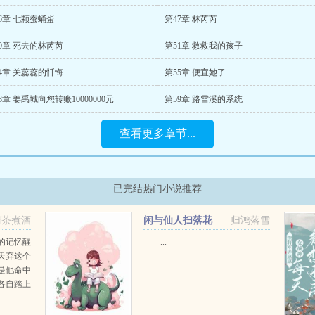
6章 七颗蚕蛹蛋
第47章 林芮芮
0章 死去的林芮芮
第51章 救救我的孩子
4章 关蕊蕊的忏悔
第55章 便宜她了
8章 姜禹城向您转账10000000元
第59章 路雪溪的系统
查看更多章节...
已完结热门小说推荐
清茶煮酒
闲与仙人扫落花
归鸿落雪
的记忆醒
...
天弃这个
是他命中
各自踏上
江湖路
弃我活