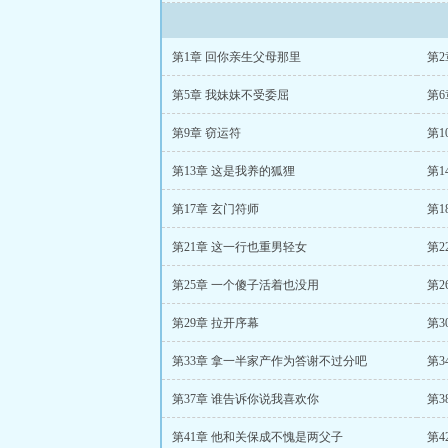
第1章 回你亲生父母那里
第
第5章 我妹妹不受委屈
第6
第9章 窃运符
第1
第13章 这是我养的狐狸
第1
第17章 玄门符师
第1
第21章 这一行也重男轻女
第2
第25章 一个傻子活着也没用
第2
第29章 拉开序幕
第3
第33章 拿一半家产作为答谢不过分吧
第
第37章 谁告诉你说我喜欢你
第
第41章 他和关保成不愧是两父子
第