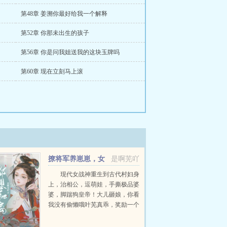
第48章 姜溯你最好给我一个解释
第52章 你那未出生的孩子
第56章 你是问我姐送我的这块玉牌吗
第60章 现在立刻马上滚
撩将军养崽崽，女
是啊芜吖
战神每天都想和离
现代女战神重生到古代村妇身
上，治相公，逗萌娃，手撕极品婆
婆，脚踹狗皇帝！大儿砸娘，你看
我没有偷懒哦叶芜真乖，奖励一个
香香乖女儿娘，我成功研究出无色
无味的毒药啦！叶芜真...