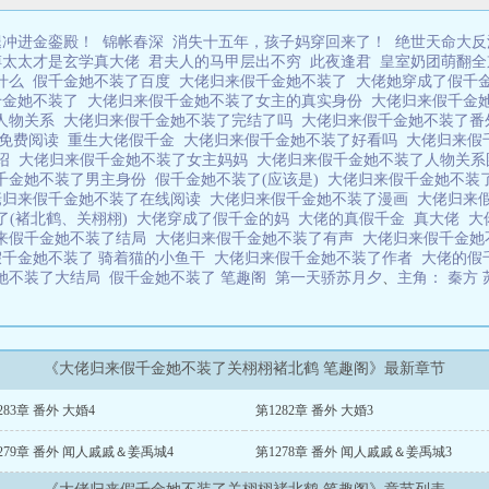
腿冲进金銮殿！
锦帐春深
消失十五年，孩子妈穿回来了！
绝世天命大反
傅太太才是玄学真大佬
君夫人的马甲层出不穷
此夜逢君
皇室奶团萌翻全
的什么
假千金她不装了百度
大佬归来假千金她不装了
大佬她穿成了假千
千金她不装了
大佬归来假千金她不装了女主的真实身份
大佬归来假千金
人物关系
大佬归来假千金她不装了完结了吗
大佬归来假千金她不装了
了免费阅读
重生大佬假千金
大佬归来假千金她不装了好看吗
大佬归来假
介绍
大佬归来假千金她不装了女主妈妈
大佬归来假千金她不装了人物关
千金她不装了男主身份
假千金她不装了(应该是)
大佬归来假千金她不装
佬归来假千金她不装了在线阅读
大佬归来假千金她不装了漫画
大佬归来
了(褚北鹤、关栩栩)
大佬穿成了假千金的妈
大佬的真假千金
真大佬
大
来假千金她不装了结局
大佬归来假千金她不装了有声
大佬归来假千金她
假千金她不装了 骑着猫的小鱼干
大佬归来假千金她不装了作者
大佬的假
她不装了大结局
假千金她不装了 笔趣阁
第一天骄苏月夕
、
主角： 秦方 
《大佬归来假千金她不装了关栩栩褚北鹤 笔趣阁》最新章节
283章 番外 大婚4
第1282章 番外 大婚3
279章 番外 闻人戚戚＆姜禹城4
第1278章 番外 闻人戚戚＆姜禹城3