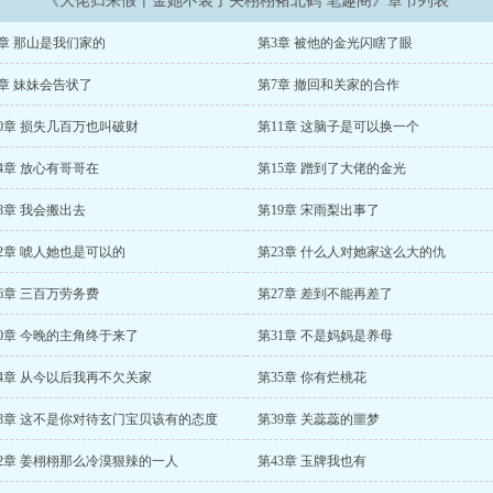
《大佬归来假千金她不装了关栩栩褚北鹤 笔趣阁》章节列表
2章 那山是我们家的
第3章 被他的金光闪瞎了眼
章 妹妹会告状了
第7章 撤回和关家的合作
0章 损失几百万也叫破财
第11章 这脑子是可以换一个
4章 放心有哥哥在
第15章 蹭到了大佬的金光
8章 我会搬出去
第19章 宋雨梨出事了
2章 唬人她也是可以的
第23章 什么人对她家这么大的仇
6章 三百万劳务费
第27章 差到不能再差了
0章 今晚的主角终于来了
第31章 不是妈妈是养母
34章 从今以后我再不欠关家
第35章 你有烂桃花
38章 这不是你对待玄门宝贝该有的态度
第39章 关蕊蕊的噩梦
42章 姜栩栩那么冷漠狠辣的一人
第43章 玉牌我也有