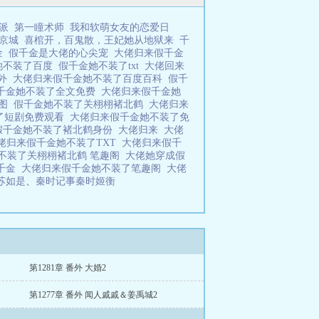
派
第一瞳术师
我和软萌女友的恋爱日
京城
喜棺开，百鬼散，王妃她从地狱来
千
金
假千金是大佬的心尖宠
大佬归来假千金
她不装了百度
假千金她不装了txt
大佬回来
番外
大佬归来假千金她不装了百度百科
假千
千金她不装了全文免费
大佬归来假千金她
系图
假千金她不装了关栩栩褚北鹤
大佬归来
了短剧免费观看
大佬归来假千金她不装了免
假千金她不装了褚北鹤身份
大佬归来
大佬
佬归来假千金她不装了TXT
大佬归来假千
不装了关栩栩褚北鹤 笔趣阁
大佬她穿成假
千金
大佬归来假千金她不装了笔趣阁
大佬
苏如是
、
秦时记事秦时姬衡
第1281章 番外 大婚2
第1277章 番外 闻人戚戚＆姜禹城2