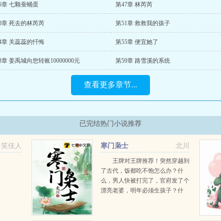
6章 七颗蚕蛹蛋
第47章 林芮芮
0章 死去的林芮芮
第51章 救救我的孩子
4章 关蕊蕊的忏悔
第55章 便宜她了
8章 姜禹城向您转账10000000元
第59章 路雪溪的系统
查看更多章节...
已完结热门小说推荐
笑佳人
寒门枭士
北川
王牌对王牌推荐！突然穿越到
了古代，饭都吃不饱怎么办？什
么，男人快被打完了，官府发了个
漂亮老婆，明年必须生孩子？什
么，外族又来入侵中原？没关系，
学好数理化，走遍天下都不怕！草
原骑兵势不可挡？倭寇的...