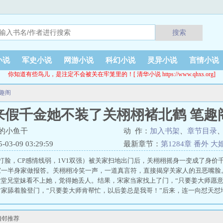
搜索
小说
军史小说
网游小说
科幻小说
灵异小说
言情小说
你知道有些鸟儿，是注定不会被关在牢笼里的！[ 清华小说 https://www.qhxs.org]
趣阁
来假千金她不装了关栩栩褚北鹤 笔趣
的小鱼干
动 作：
加入书架
、
章节目录
3-09 03:29:59
最新章节：
第1284章 番外 大
打脸，CP感情线弱，1V1双强）被关家扫地出门后，关栩栩摇身一变成了身价
家一半身家做报答。关栩栩冷笑一声，一道真言符，直接揭穿关家人的丑恶嘴脸
。堂兄堂妹看不上她，觉得她丢人。结果，宋家当家找上了门，“只要姜大师愿
家舔着脸登门，“只要姜大师肯帮忙，以后姜总是我哥！”后来，连一向怼天怼
骂她，我骂他全家！”回过神的姜家人才知道，他们以为的小可怜居然是个真玄
，“我好忙。”褚·金大腿·北鹤主动分担压力：“不用追，已经是你的了。”《你
相邻推荐
的热门霸总文 大佬归来，假千金她不装了