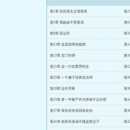
第1章 回你亲生父母那里
第
第5章 我妹妹不受委屈
第6
第9章 窃运符
第1
第13章 这是我养的狐狸
第1
第17章 玄门符师
第1
第21章 这一行也重男轻女
第2
第25章 一个傻子活着也没用
第2
第29章 拉开序幕
第3
第33章 拿一半家产作为答谢不过分吧
第
第37章 谁告诉你说我喜欢你
第
第41章 他和关保成不愧是两父子
第