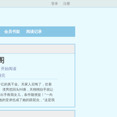
登录
注册
会员书架
阅读记录
阁
、
开始阅读
婚完
千亿的真千金。关家人后悔了，仗着
。渣男想回头纠缠，关栩栩抬手就让
意出手救我女儿，条件随便提！”一向
地的堂弟也成了她的跟屁虫，“这是我
门大佬。驱邪，画符，救人，还要追金
好种地少年2》十个勤天飙演技名场面