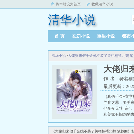
将本站设为首页
收藏清华小说
清华小说
首 页
玄幻小说
重生小说
都市
清华小说
>
大佬归来假千金她不装了关栩栩褚北鹤 笔
大佬归
作 者：骑着猫
最后更新：2025-0
（真假千金+玄学
养育之恩，要姜
他夜夜见“祖宗”
和姜家有旧怨的古
唯一的姐！谁敢
大腿。关栩栩表示
《大佬归来假千金她不装了关栩栩褚北鹤 笔趣阁》
出处，李耕耘爱看