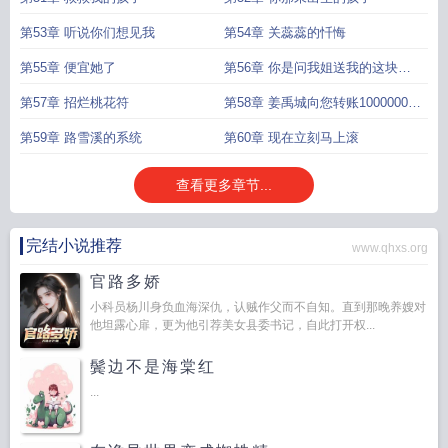
第53章 听说你们想见我
第54章 关蕊蕊的忏悔
第55章 便宜她了
第56章 你是问我姐送我的这块玉
牌吗
第57章 招烂桃花符
第58章 姜禹城向您转账10000000
元
第59章 路雪溪的系统
第60章 现在立刻马上滚
查看更多章节...
完结小说推荐
www.qhxs.org
官路多娇
小科员杨川身负血海深仇，认贼作父而不自知。直到那晚养嫂对
他坦露心扉，更为他引荐美女县委书记，自此打开权...
鬓边不是海棠红
...