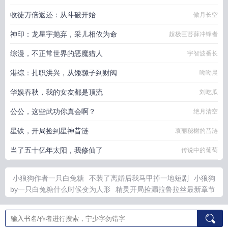
收徒万倍返还：从斗破开始
傲月长空
神印：龙星宇抛弃，采儿相依为命
超极巨苔藓冲锋者
综漫，不正常世界的恶魔猎人
宇智波番长
港综：扎职洪兴，从矮骡子到财阀
呦呦晨
华娱春秋，我的女友都是顶流
刘吃瓜
公公，这些武功你真会啊？
绝月清空
星铁，开局捡到星神昔涟
哀丽秘榭的昔涟
当了五十亿年太阳，我修仙了
传说中的葡萄
小狼狗作者一只白兔糖
不装了离婚后我马甲掉一地短剧
小狼狗
by一只白兔糖什么时候变为人形
精灵开局捡漏拉鲁拉丝最新章节
不装了我妈才是真千金短剧全集在哪
我的背景很强天上来的
TXT
不装了我是马皇后亲哥我摊牌了短剧
我的背景有点强免费
阅读
姐姐怀孕最新版
桃花劫高甜剧情
睁眼5年后竟嫁给了首富