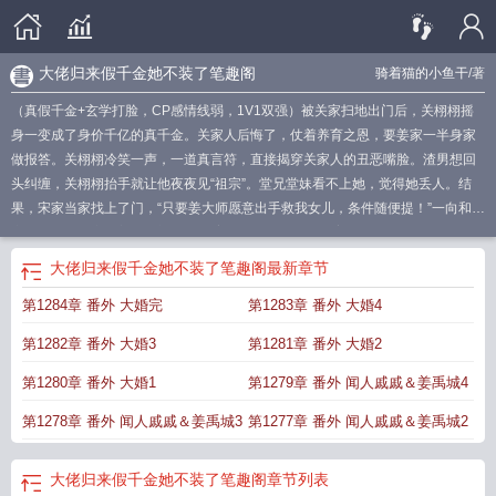
大佬归来假千金她不装了笔趣阁
骑着猫的小鱼干
/著
（真假千金+玄学打脸，CP感情线弱，1V1双强）被关家扫地出门后，关栩栩摇
身一变成了身价千亿的真千金。关家人后悔了，仗着养育之恩，要姜家一半身家
做报答。关栩栩冷笑一声，一道真言符，直接揭穿关家人的丑恶嘴脸。渣男想回
头纠缠，关栩栩抬手就让他夜夜见“祖宗”。堂兄堂妹看不上她，觉得她丢人。结
果，宋家当家找上了门，“只要姜大师愿意出手救我女儿，条件随便提！”一向和姜
家有旧怨的古家舔着脸登门，“只要姜大师肯帮忙，以后姜总是我哥！”后来，连一
向怼天怼地的堂弟也成了她的跟屁虫，“这是我唯一的姐！谁敢骂她，我骂他全
大佬归来假千金她不装了笔趣阁
最新章节
家！”回过神的姜家人才知道，他们以为的小可怜居然是个真玄门大佬。驱邪，画
第1284章 番外 大婚完
第1283章 番外 大婚4
符，救人，还要追金大腿。关栩栩表示，“我好忙。”褚·金大腿·北鹤主动分担压
力：“不用追，已经是你的了。”《你好种地少年2》十个勤天飙演技名场面出处，
第1282章 番外 大婚3
第1281章 番外 大婚2
李耕耘爱看的热门霸总文
大佬归来假千金她不装了免费
假千金她不装了
假千金
她不装了 书旗
假千金是大佬的心尖宠
假千金她不装了 笔趣阁
大佬归来假千金
第1280章 番外 大婚1
第1279章 番外 闻人戚戚＆姜禹城4
她不装了百度百科
真大佬
大佬归来假千金她不装了女主妈妈
大佬回来假千金她
第1278章 番外 闻人戚戚＆姜禹城3
第1277章 番外 闻人戚戚＆姜禹城2
不装了
大佬归来假千金她不装了全文免费
假千金她不装了(应该是)
假千金她不
装了 骑着猫的小鱼干
大佬穿成了假千金的妈
大佬归来假千金她不装了有声
大
佬归来假千金她不装了人物关系图
大佬归来假千金她不装了听书
大佬归来假千
大佬归来假千金她不装了笔趣阁
章节列表