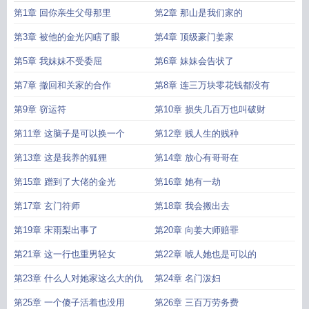
金她不装了大结局
大佬归来假千金她不装了百度
大佬归来假千金她不装了关栩
第1章 回你亲生父母那里
第2章 那山是我们家的
栩褚北鹤 笔趣阁
大佬归来假千金她不装了关栩栩
大佬归来假千金她不装了讲的
什么
大佬归来假千金她不装了TXT
大佬归来假千金她不装了短剧
大佬归来假千
第3章 被他的金光闪瞎了眼
第4章 顶级豪门姜家
金她不装了漫画
大佬归来假千金她不装了路雪溪什么时候被看清
大佬归来假千
第5章 我妹妹不受委屈
第6章 妹妹会告状了
金她不装了
大佬归来假千金她不装了作者
大佬归来假千金她不装了笔趣阁
大佬
归来假千金她不装了好看吗
大佬归来假千金她不装了全文免费阅读
大佬的假千
第7章 撤回和关家的合作
第8章 连三万块零花钱都没有
金
大佬归来假千金她不装了结局
大佬归来假千金她不装了女主的真实身份
假千
金她不装了免费
第9章 窃运符
大佬归来假千金她不装了男主身份
第10章 损失几百万也叫破财
大佬归来假千金她不装了txt
百度
大佬归来假千金她不装了全文
大佬归来假千金她不装了TXT百度
假千金她
第11章 这脑子是可以换一个
第12章 贱人生的贱种
不装了关栩栩褚北鹤
大佬归来假千金她不装了人物关系
大佬归来假千金她不装
了短剧免费观看
大佬她穿成假千金她妈
大佬的真假千金
千金大佬归来
大佬归
第13章 这是我养的狐狸
第14章 放心有哥哥在
来假千金她不装了免费阅读
大佬归来假千金她不装了褚北鹤身份
假千金她不装
第15章 蹭到了大佬的金光
第16章 她有一劫
了百度
假千金她不装了(褚北鹤、关栩栩)
大佬归来假千金她不装了番外
大佬归
来
大佬她穿成了假千金
大佬归来假千金她不装了在线阅读
大佬归来假千金她不
第17章 玄门符师
第18章 我会搬出去
装了txt
重生大佬假千金
大佬归来假千金她不装了人物介绍
大佬归来假千金她不
第19章 宋雨梨出事了
第20章 向姜大师赔罪
装了完结了吗
第21章 这一行也重男轻女
第22章 唬人她也是可以的
第23章 什么人对她家这么大的仇
第24章 名门泼妇
第25章 一个傻子活着也没用
第26章 三百万劳务费