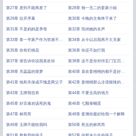
第27章 差到不能再差了
第28章 独一无二的姜家小姐
第29章 拉开序幕
第30章 今晚的主角终于来了
第31章 不是妈妈是养母
第32章 毁掉她的名声
第33章 拿一半家产作为答谢不过
第34章 从今以后我再不欠关家
分吧
第35章 你有烂桃花
第36章 你还不如打我
第37章 谁告诉你说我喜欢你
第38章 这不是你对待玄门宝贝该
有的态度
第39章 关蕊蕊的噩梦
第40章 喜欢姜栩栩的都不是好东
西
第41章 他和关保成不愧是两父子
第42章 姜栩栩那么冷漠狠辣的一
人
第43章 玉牌我也有
第44章 不要去高的地方
第45章 好言难劝该死的鬼
第46章 七颗蚕蛹蛋
第47章 林芮芮
第48章 姜溯你最好给我一个解释
第49章 玉牌不能给我吗
第50章 死去的林芮芮
第51章 救救我的孩子
第52章 你那未出生的孩子