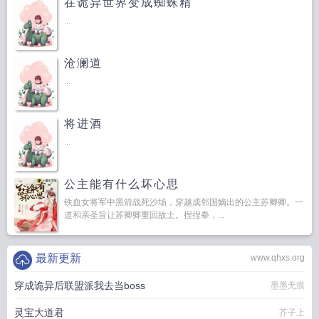
在诡异世界变成蜘蛛精
...
沧澜道
...
将进酒
...
公主能有什么坏心思
铁血女将军中黑箭战死沙场，穿越成邻国嫡出的公主苏卿卿。一
道和亲圣旨让苏卿卿重回故土。捏捏拳，...
最新更新
www.qhxs.org
穿成诡异后联盟派我去当boss
墨墨无痕
灵宝大道君
芥子上