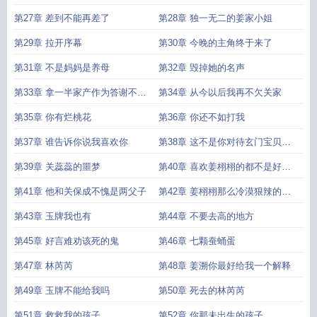
第27章 差到不能再差了
第28章 独一无二的姜家小姐
第29章 拉开序幕
第30章 今晚的主角终于来了
第31章 不是妈妈是养母
第32章 毁掉她的名声
第33章 拿一半家产作为答谢不过
第34章 从今以后我再不欠关家
分吧
第35章 你有烂桃花
第36章 你还不如打我
第37章 谁告诉你说我喜欢你
第38章 这不是你对待玄门宝贝该
有的态度
第39章 关蕊蕊的噩梦
第40章 喜欢姜栩栩的都不是好东
西
第41章 他和关保成不愧是两父子
第42章 姜栩栩那么冷漠狠辣的一
人
第43章 玉牌我也有
第44章 不要去高的地方
第45章 好言难劝该死的鬼
第46章 七颗蚕蛹蛋
第47章 林芮芮
第48章 姜溯你最好给我一个解释
第49章 玉牌不能给我吗
第50章 死去的林芮芮
第51章 救救我的孩子
第52章 你那未出生的孩子