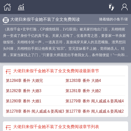
大佬归来假千金她不装了全文免费阅读
骑着猫的小鱼干
/著
（真假千金+玄学打脸，CP感情线弱，1V1双强）被关家扫地出门后，关栩栩摇
身一变成了身价千亿的真千金。关家人后悔了，仗着养育之恩，要姜家一半身家
做报答。关栩栩冷笑一声，一道真言符，直接揭穿关家人的丑恶嘴脸。渣男想回
头纠缠，关栩栩抬手就让他夜夜见“祖宗”。堂兄堂妹看不上她，觉得她丢人。结
果，宋家当家找上了门，“只要姜大师愿意出手救我女儿，条件随便提！”一向和姜
家有旧怨的古家舔着脸登门，“只要姜大师肯帮忙，以后姜总是我哥！”后来，连一
向怼天怼地的堂弟也成了她的跟屁虫，“这是我唯一的姐！谁敢骂她，我骂他全
大佬归来假千金她不装了全文免费阅读
最新章节
家！”回过神的姜家人才知道，他们以为的小可怜居然是个真玄门大佬。驱邪，画
第1284章 番外 大婚完
第1283章 番外 大婚4
符，救人，还要追金大腿。关栩栩表示，“我好忙。”褚·金大腿·北鹤主动分担压
力：“不用追，已经是你的了。”《你好种地少年2》十个勤天飙演技名场面出处，
第1282章 番外 大婚3
第1281章 番外 大婚2
李耕耘爱看的热门霸总文
大佬的真假千金
大佬归来假千金她不装了短剧
大佬归
来假千金她不装了男主身份
假千金她不装了(应该是)
大佬归来假千金她不装了作
第1280章 番外 大婚1
第1279章 番外 闻人戚戚＆姜禹城4
者
大佬归来假千金她不装了免费阅读
大佬归来假千金她不装了百度百科
大佬的
第1278章 番外 闻人戚戚＆姜禹城3
第1277章 番外 闻人戚戚＆姜禹城2
假千金
大佬归来假千金她不装了讲的什么
假千金她不装了
大佬她穿成假千金她
妈
大佬归来假千金她不装了全文
大佬归来假千金她不装了全文免费阅读
大佬归
来假千金她不装了人物关系图
假千金她不装了免费
大佬归来假千金她不装了百
大佬归来假千金她不装了全文免费阅读
章节列表