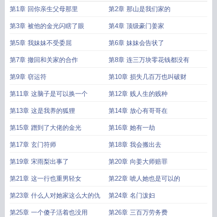
度
假千金她不装了 骑着猫的小鱼干
假千金她不装了 书旗
大佬归来假千金她不
第1章 回你亲生父母那里
第2章 那山是我们家的
装了TXT百度
假千金是大佬的心尖宠
大佬归来假千金她不装了关栩栩
重生大佬
假千金
大佬她穿成了假千金
假千金她不装了关栩栩褚北鹤
大佬归来假千金她不
第3章 被他的金光闪瞎了眼
第4章 顶级豪门姜家
装了免费
大佬穿成了假千金的妈
大佬归来假千金她不装了结局
假千金她不装了
第5章 我妹妹不受委屈
第6章 妹妹会告状了
(褚北鹤、关栩栩)
假千金她不装了txt
大佬归来
大佬归来假千金她不装了人物介
绍
大佬归来假千金她不装了大结局
大佬归来假千金她不装了在线阅读
假千金她
第7章 撤回和关家的合作
第8章 连三万块零花钱都没有
不装了百度
大佬归来假千金她不装了txt百度
大佬归来假千金她不装了好看吗
大
佬归来假千金她不装了完结了吗
第9章 窃运符
大佬归来假千金她不装了有声
第10章 损失几百万也叫破财
假千金她不装了
笔趣阁
大佬归来假千金她不装了人物关系
大佬归来假千金她不装了关栩栩褚北
第11章 这脑子是可以换一个
第12章 贱人生的贱种
鹤 笔趣阁
大佬归来假千金她不装了褚北鹤身份
大佬回来假千金她不装了
大佬
归来假千金她不装了女主妈妈
大佬归来假千金她不装了全文免费
大佬归来假千
第13章 这是我养的狐狸
第14章 放心有哥哥在
金她不装了笔趣阁
大佬归来假千金她不装了漫画
大佬归来假千金她不装了路雪
第15章 蹭到了大佬的金光
第16章 她有一劫
溪什么时候被看清
大佬归来假千金她不装了txt
大佬归来假千金她不装了TXT
大
佬归来假千金她不装了番外
大佬归来假千金她不装了短剧免费观看
大佬归来假
第17章 玄门符师
第18章 我会搬出去
千金她不装了女主的真实身份
大佬归来假千金她不装了听书
真大佬
千金大佬归
第19章 宋雨梨出事了
第20章 向姜大师赔罪
来
第21章 这一行也重男轻女
第22章 唬人她也是可以的
第23章 什么人对她家这么大的仇
第24章 名门泼妇
第25章 一个傻子活着也没用
第26章 三百万劳务费