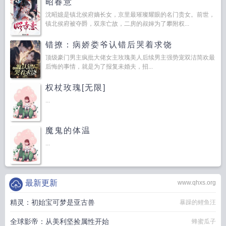
昭春意
沈昭嬑是镇北侯府嫡长女，京里最璀璨耀眼的名门贵女。前世，
镇北侯府被夺爵，双亲亡故，二房的叔婶为了攀附权...
错撩：病娇娄爷认错后哭着求饶
顶级豪门男主疯批大佬女主玫瑰美人后续男主强势宠双洁简欢最
后悔的事情，就是为了报复未婚夫，招...
权杖玫瑰[无限]
...
魔鬼的体温
...
最新更新
www.qhxs.org
精灵：初始宝可梦是亚古兽
暴躁的鲤鱼汪
全球影帝：从美利坚捡属性开始
蜂蜜瓜子