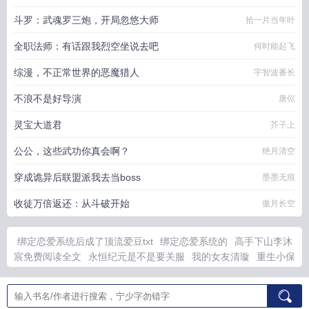
斗罗：武魂罗三炮，开局忽悠大师
拾一片当年叶
全职法师：有话跟我烈空坐说去吧
何时能起飞
综漫，不正常世界的恶魔猎人
宇智波番长
不浪不是好导演
唐巛
灵宝大道君
芥子上
公公，这些武功你真会啊？
绝月清空
穿成诡异后联盟派我去当boss
墨墨无痕
收徒万倍返还：从斗破开始
傲月长空
绑定恋爱系统后成了顶流爱豆txt
绑定恋爱系统的
高手下山李沐
宸免费阅读全文
永恒纪元是不是要关服
我的女友清璇
重生小保
姆的
靳寒裴溪洄第一次在一起了吗
永恒纪元最新活动公告
四合
院何雨柱完全成长
虽然不是我的爸爸
四合院何雨柱逆袭故事
永
恒纪元维护公告
在梁祝世界攻略马文才资源
四合院何雨柱新生