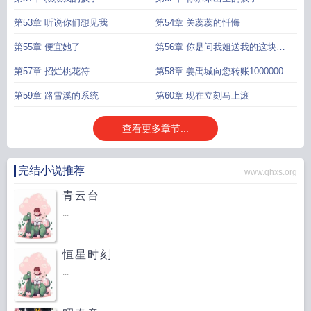
第53章 听说你们想见我
第54章 关蕊蕊的忏悔
第55章 便宜她了
第56章 你是问我姐送我的这块玉
牌吗
第57章 招烂桃花符
第58章 姜禹城向您转账10000000
元
第59章 路雪溪的系统
第60章 现在立刻马上滚
查看更多章节...
完结小说推荐
www.qhxs.org
青云台
...
恒星时刻
...