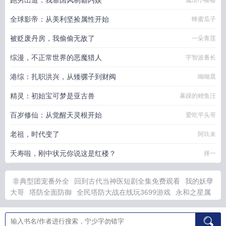
跑男出道：我靠国风制霸内娱
魔法小樱樱
全球影帝：从美利坚捡属性开始
蜂蜜瓜子
被贬废丹房，我偷偷无敌了
一朵青莲
综漫，不正常世界的恶魔猎人
宇智波番长
港综：扎职洪兴，从矮骡子到财阀
呦呦晨
精灵：初始宝可梦是亚古兽
暴躁的鲤鱼汪
百岁修仙：从觉醒天灵根开始
爱吃平头哥
老祖，时代变了
阿玖未
夭寿啦，刚中状元你说这是红楼？
择一
非典型团宠番外全
回到古代当神医短剧全集免费观看
我的妖孽
大哥
塔防全面防御
全民塔防大战在线玩3699游戏
永和之星属
于哪个社区
回到古代当匠神最新章节txt
八零玄学破案
永和门
在哪里
从前有一个故事插画
永和路是哪个区
非典型团宠by风
入松鼠全文免费阅读
咸鱼外室躺平日常TXT最新章节列
全民塔