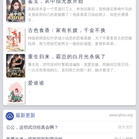
鉴宝，从中指无敌开始
风毅原本是一个苦逼打工人，奔丧回家后，居然撞见青梅竹马的
女朋友和自己的老板睡了！他拿着菜刀追砍两人，却意外遭遇
车...
古色食香：家有长嫂，千金不换
特级厨师栾红叶穿成小说里的恶毒寡嫂，为了不重复原主的悲惨
结局，努力用厨艺刷男主一家的好感度。婆母和弟弟...
重生归来，霸总的白月光杀疯了
重生前，厉司琛对叶繁霸道偏执，宠爱至极，而她却又恨又怕，
一次次伤害他的心。直到死亡的那一刻，她才看清了...
爱谁谁
...
最新更新
www.qhxs.org
公公，这些武功你真会啊？
绝月清空