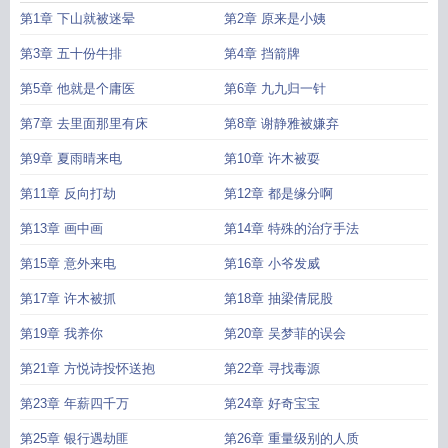
第1章 下山就被迷晕
第2章 原来是小姨
第3章 五十份牛排
第4章 挡箭牌
第5章 他就是个庸医
第6章 九九归一针
第7章 去里面那里有床
第8章 谢静雅被嫌弃
第9章 夏雨晴来电
第10章 许木被耍
第11章 反向打劫
第12章 都是缘分啊
第13章 画中画
第14章 特殊的治疗手法
第15章 意外来电
第16章 小爷发威
第17章 许木被抓
第18章 抽梁倩屁股
第19章 我养你
第20章 吴梦菲的误会
第21章 方悦诗投怀送抱
第22章 寻找毒源
第23章 年薪四千万
第24章 好奇宝宝
第25章 银行遇劫匪
第26章 重量级别的人质