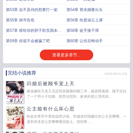
第53章 迫不及待的想要打一架
第54章 替未婚妻出头
第55章 病号告危
第56章 给娄淑云上课
第57章 谁给你的胆子欺负我未婚
第58章 徒手接子弹
妻
第59章 你该不会被骗了吧
第60章 让你后悔动手
查看更多章节...
完结小说推荐
www.qhxs.org
闪婚后被顾爷宠上天
被逼嫁给又老又丑还毁容腿瘸的顾三爷，她选择逃婚，随手还拉
了一个穷小子结婚。然而没想到，捡来的老公竟然就...
公主能有什么坏心思
铁血女将军中黑箭战死沙场，穿越成邻国嫡出的公主苏卿卿。一
道和亲圣旨让苏卿卿重回故土。捏捏拳，...