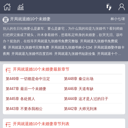
开局就退婚10个未婚妻
林小七
/著
别人的生日礼物要么是豪车、要么是豪宅，为什么我的却是九张婚书？看到师娘
们把师父揍成了猪头，许木拿着婚书，想着私定终身的未婚妻，欲哭无泪。该咋
办？挺急的，在线等
开局就退九张婚书免费完整版
开局就退九张婚书免费观
看
开局就退九张婚书完整免费
开局就退九张婚书林小七txt
开局就退婚娶伴娘卡
夜阁
开局就退九张婚书百度百科
开局就退九张婚书短剧全集
开局就退十个
婚
开局退掉九个婚约
开局就退九张婚书短剧免费观看
开局就退婚10个未婚
妻
开局就退婚笔趣阁
开局就退婚txt
开局就退九张婚书txt
开局就退九张婚书 林
开局就退婚10个未婚妻
最新章节
小七
开局就退九张婚书免费阅读
开局就退九张婚书 林小七13
开局就退九张婚
第449章 一切都是命中注定
第448章 秦尘出场
书许木有几个媳妇
开局就退九张婚书许木
开局就退婚飞卢
开局就退九张婚书许
木有和谢静雅
开局就退婚六个苹果
开局就退九张婚书短剧
开局就退九张婚书视
第447章 最后一个未婚妻
第446章 天道有缺
频全集
开局就退九张婚书 林小七14
开局就退九张婚书许木短剧全集
第445章 各处摇人
第444章 这才是人过的日子
第443章 不要杀我相公
第442章 大师兄到来
开局就退婚10个未婚妻
章节列表