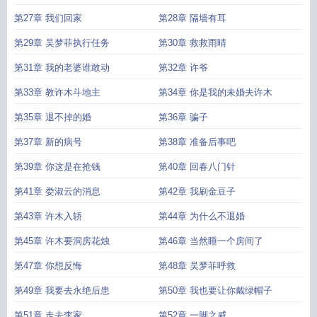
第27章 我们回家
第28章 隔墙有耳
第29章 吴梦菲执行任务
第30章 救救雨晴
第31章 我的老婆谁敢动
第32章 许爷
第33章 教许木斗地主
第34章 你是我的未婚夫许木
第35章 退不掉的婚
第36章 骗子
第37章 新的病号
第38章 准备后事吧
第39章 你这是在抢钱
第40章 回春八门针
第41章 娄淑云的消息
第42章 我刷金豆子
第43章 许木入轿
第44章 为什么不退婚
第45章 许木要洞房花烛
第46章 当然睡一个房间了
第47章 你想反悔
第48章 吴梦菲呼救
第49章 我要去永绝后患
第50章 我也要让你戴绿帽子
第51章 走去李家
第52章 一脚之威