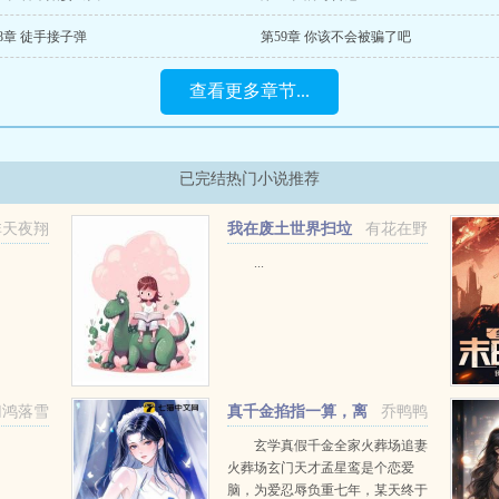
8章 徒手接子弹
第59章 你该不会被骗了吧
查看更多章节...
已完结热门小说推荐
非天夜翔
我在废土世界扫垃
有花在野
圾
...
归鸿落雪
真千金掐指一算，离
乔鸭鸭
婚后她要暴富
玄学真假千金全家火葬场追妻
火葬场玄门天才孟星鸾是个恋爱
脑，为爱忍辱负重七年，某天终于