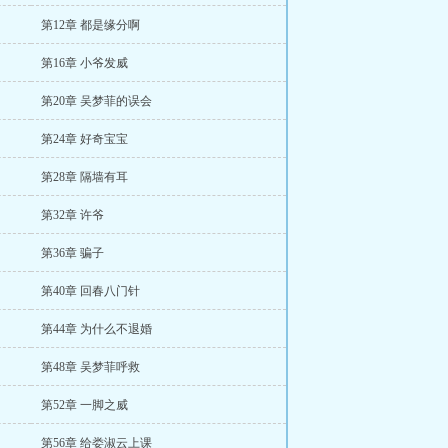
第12章 都是缘分啊
第16章 小爷发威
第20章 吴梦菲的误会
第24章 好奇宝宝
第28章 隔墙有耳
第32章 许爷
第36章 骗子
第40章 回春八门针
第44章 为什么不退婚
第48章 吴梦菲呼救
第52章 一脚之威
第56章 给娄淑云上课