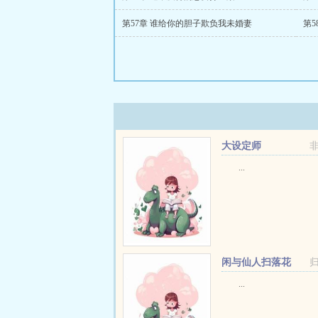
第57章 谁给你的胆子欺负我未婚妻
第5
大设定师
...
闲与仙人扫落花
...