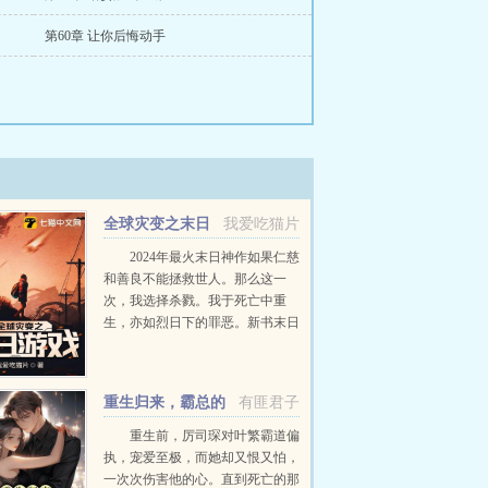
第60章 让你后悔动手
全球灾变之末日
我爱吃猫片
游戏
2024年最火末日神作如果仁慈
和善良不能拯救世人。那么这一
次，我选择杀戮。我于死亡中重
生，亦如烈日下的罪恶。新书末日
剑神我震惊全球已在快看漫画上
线，感...
重生归来，霸总的
有匪君子
白月光杀疯了
重生前，厉司琛对叶繁霸道偏
执，宠爱至极，而她却又恨又怕，
一次次伤害他的心。直到死亡的那