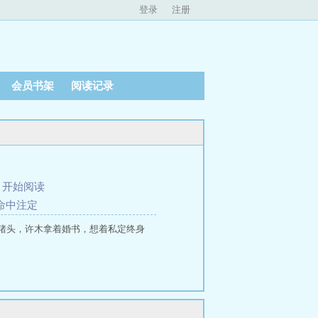
登录
注册
会员书架
阅读记录
、
开始阅读
是命中注定
猪头，许木拿着婚书，想着私定终身