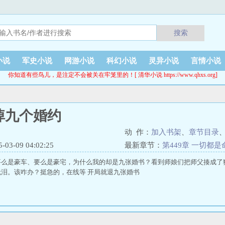
搜索
小说
军史小说
网游小说
科幻小说
灵异小说
言情小说
你知道有些鸟儿，是注定不会被关在牢笼里的！[ 清华小说 https://www.qhxs.org]
掉九个婚约
动 作：
加入书架
、
章节目录
3-09 04:02:25
最新章节：
第449章 一切都
要么是豪车、要么是豪宅，为什么我的却是九张婚书？看到师娘们把师父揍成了
泪。该咋办？挺急的，在线等 开局就退九张婚书