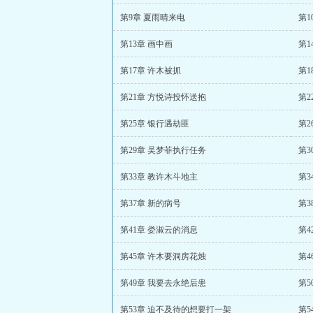
第9章 夏雨晴来电
第1
第13章 画中画
第1
第17章 许木被抓
第1
第21章 方悦诗投怀送抱
第2
第25章 银行遇劫匪
第2
第29章 吴梦菲执行任务
第3
第33章 教许木斗地主
第3
第37章 新的病号
第3
第41章 娄淑云的消息
第4
第45章 许木要洞房花烛
第4
第49章 我要去永绝后患
第5
第53章 迫不及待的想要打一架
第5