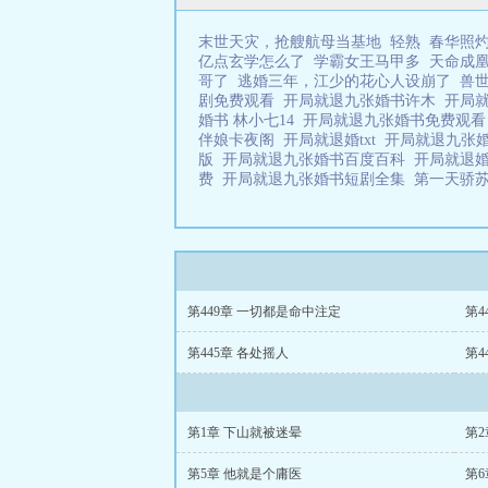
末世天灾，抢艘航母当基地
轻熟
春华照
亿点玄学怎么了
学霸女王马甲多
天命成
哥了
逃婚三年，江少的花心人设崩了
兽
剧免费观看
开局就退九张婚书许木
开局
婚书 林小七14
开局就退九张婚书免费观
伴娘卡夜阁
开局就退婚txt
开局就退九张
版
开局就退九张婚书百度百科
开局就退婚
费
开局就退九张婚书短剧全集
第一天骄
第449章 一切都是命中注定
第4
第445章 各处摇人
第4
第1章 下山就被迷晕
第2
第5章 他就是个庸医
第6