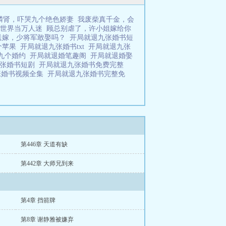
麟肾，吓哭九个绝色娇妻
我废柴真千金，会
世界当万人迷
顾总别虐了，许小姐嫁给你
送嫁，少将军敢娶吗？
开局就退九张婚书短
个苹果
开局就退九张婚书txt
开局就退九张
九个婚约
开局就退婚笔趣阁
开局就退婚娶
九张婚书短剧
开局就退九张婚书免费完整
张婚书视频全集
开局就退九张婚书完整免
第446章 天道有缺
第442章 大师兄到来
第4章 挡箭牌
第8章 谢静雅被嫌弃