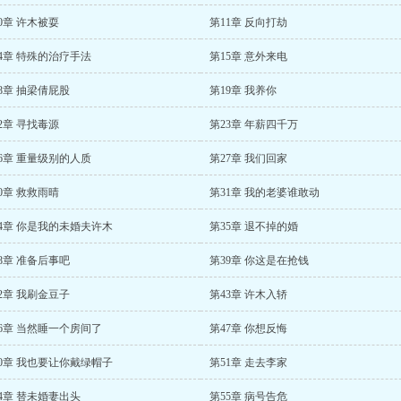
0章 许木被耍
第11章 反向打劫
4章 特殊的治疗手法
第15章 意外来电
8章 抽梁倩屁股
第19章 我养你
2章 寻找毒源
第23章 年薪四千万
6章 重量级别的人质
第27章 我们回家
0章 救救雨晴
第31章 我的老婆谁敢动
4章 你是我的未婚夫许木
第35章 退不掉的婚
8章 准备后事吧
第39章 你这是在抢钱
2章 我刷金豆子
第43章 许木入轿
6章 当然睡一个房间了
第47章 你想反悔
0章 我也要让你戴绿帽子
第51章 走去李家
4章 替未婚妻出头
第55章 病号告危