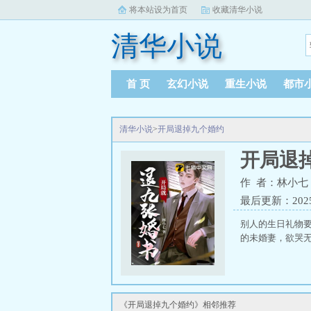
将本站设为首页
收藏清华小说
清华小说
首 页
玄幻小说
重生小说
都市
清华小说
>
开局退掉九个婚约
开局退
作 者：林小七
最后更新：2025-0
别人的生日礼物
的未婚妻，欲哭无
《开局退掉九个婚约》相邻推荐