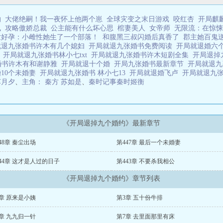
灼
大佬绝嗣！我一夜怀上他两个崽
全球灾变之末日游戏
咬红杏
开局麒
凰
攻略傲娇总裁
公主能有什么坏心思
棺妻美人
女帝师
无限流：在惊悚
世好孕：小雌性她生了一个部落！
和腹黑三叔闪婚后真香了
郡主她百鬼
就退九张婚书许木有几个媳妇
开局就退九张婚书免费阅读
开局就退婚六
看
开局就退九张婚书林小七txt
开局就退九张婚书许木短剧全集
开局退掉
婚书许木有和谢静雅
开局就退十个婚
开局九张婚书最新章节
开局就退
10个未婚妻
开局就退九张婚书 林小七13
开局就退婚飞卢
开局就退九
苏月夕
、
主角： 秦方 苏如是
、
秦时记事秦时姬衡
《开局退掉九个婚约》最新章节
48章 秦尘出场
第447章 最后一个未婚妻
44章 这才是人过的日子
第443章 不要杀我相公
《开局退掉九个婚约》章节列表
章 原来是小姨
第3章 五十份牛排
章 九九归一针
第7章 去里面那里有床