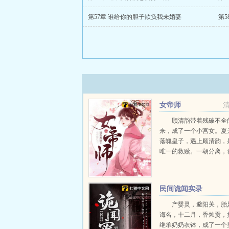
第57章 谁给你的胆子欺负我未婚妻
第5
女帝师
顾清韵带着残破不全
来，成了一个小宫女。夏
落魄皇子，遇上顾清韵，
唯一的救赎。一朝分离，
宿命的旅途顾清韵殿下，
远，我们各自珍重。夏天
着，为你报仇...
民间诡闻实录
产婴灵，避阳关，胎
诲名，十二月，香烛贡，
继承奶奶衣钵，成了一个