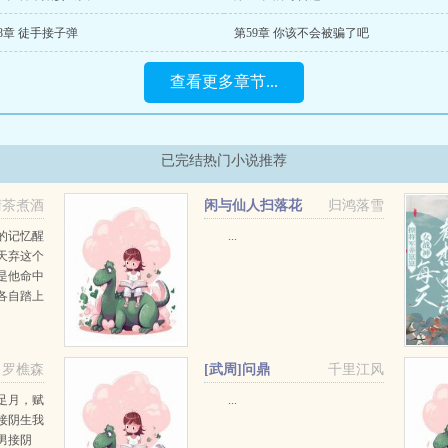
8章 徒手接子弹
第59章 你该不会被骗了吧
查看更多章节...
已完结热门小说推荐
清茶煮酒
闲与仙人扫落花
归鸿落雪
的记忆醒
...
天弃这个
是他命中
各自踏上
江湖路
弃我活
罗樵森
[武周]问鼎
千里江风
足月，赋
...
接阴生我
男接阴