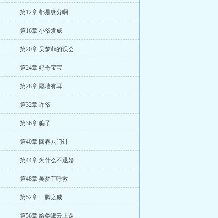
第12章 都是缘分啊
第16章 小爷发威
第20章 吴梦菲的误会
第24章 好奇宝宝
第28章 隔墙有耳
第32章 许爷
第36章 骗子
第40章 回春八门针
第44章 为什么不退婚
第48章 吴梦菲呼救
第52章 一脚之威
第56章 给娄淑云上课