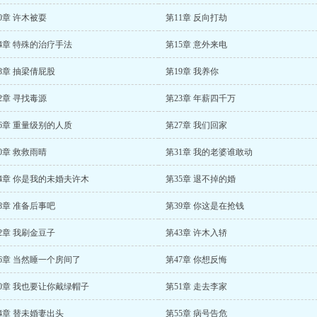
0章 许木被耍
第11章 反向打劫
4章 特殊的治疗手法
第15章 意外来电
8章 抽梁倩屁股
第19章 我养你
2章 寻找毒源
第23章 年薪四千万
6章 重量级别的人质
第27章 我们回家
0章 救救雨晴
第31章 我的老婆谁敢动
4章 你是我的未婚夫许木
第35章 退不掉的婚
8章 准备后事吧
第39章 你这是在抢钱
2章 我刷金豆子
第43章 许木入轿
6章 当然睡一个房间了
第47章 你想反悔
0章 我也要让你戴绿帽子
第51章 走去李家
4章 替未婚妻出头
第55章 病号告危