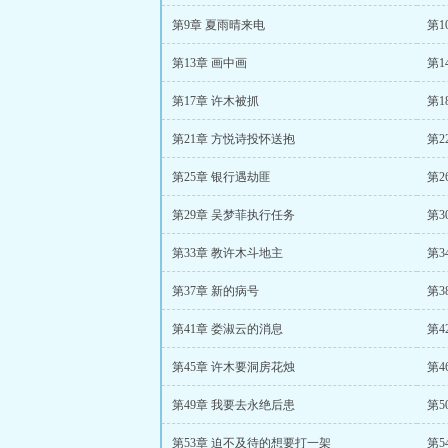
第9章 夏雨晴来电
第1
第13章 画中画
第1
第17章 许木被抓
第1
第21章 方悦诗投怀送抱
第2
第25章 银行遇劫匪
第2
第29章 吴梦菲执行任务
第3
第33章 教许木斗地主
第3
第37章 新的病号
第3
第41章 娄淑云的消息
第4
第45章 许木要洞房花烛
第4
第49章 我要去永绝后患
第5
第53章 迫不及待的想要打一架
第5