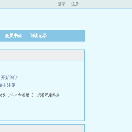
登录
注册
会员书架
阅读记录
、
开始阅读
是命中注定
猪头，许木拿着婚书，想着私定终身