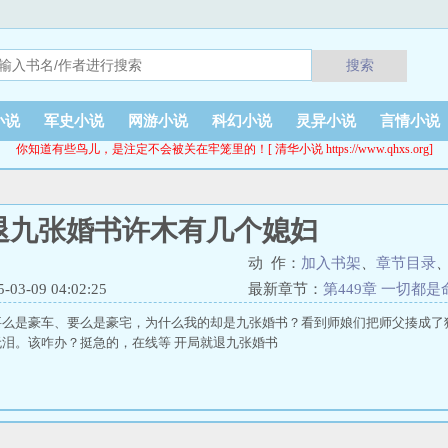
搜索
小说
军史小说
网游小说
科幻小说
灵异小说
言情小说
你知道有些鸟儿，是注定不会被关在牢笼里的！[ 清华小说 https://www.qhxs.org]
退九张婚书许木有几个媳妇
动 作：
加入书架
、
章节目录
3-09 04:02:25
最新章节：
第449章 一切都
要么是豪车、要么是豪宅，为什么我的却是九张婚书？看到师娘们把师父揍成了
泪。该咋办？挺急的，在线等 开局就退九张婚书