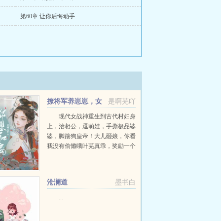
第60章 让你后悔动手
撩将军养崽崽，女
是啊芜吖
战神每天都想和离
现代女战神重生到古代村妇身
上，治相公，逗萌娃，手撕极品婆
婆，脚踹狗皇帝！大儿砸娘，你看
我没有偷懒哦叶芜真乖，奖励一个
香香乖女儿娘，我成功研究出无色
无味的毒药啦！叶芜真...
沧澜道
墨书白
...