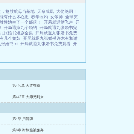
灾，抢艘航母当基地
天命成凰
大佬绝嗣！
能有什么坏心思
春华照灼
女帝师
全球灾
雌性她生了一个部落！
开局就退婚飞卢
开
3
开局退掉九个婚约
开局就退九张婚书完
退九张婚书短剧全集
开局就退九张婚书免费
木有几个媳妇
开局就退九张婚书许木有和谢
张婚书txt
开局就退九张婚书免费观看
开
第446章 天道有缺
第442章 大师兄到来
第4章 挡箭牌
第8章 谢静雅被嫌弃