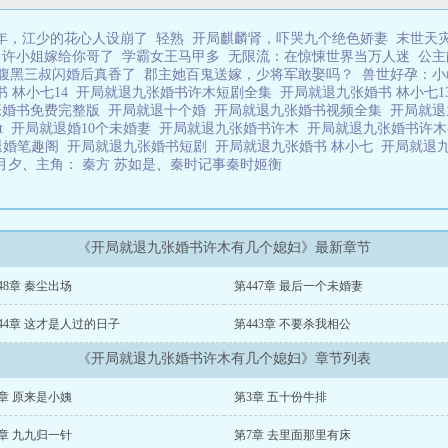
年，江少的花心人设崩了
轻熟
开局麒麟肾，吓哭九个绝色娇妻
末世天
，许小姐嫁给你哥了
学霸女王马甲多
无限流：在惊悚世界当万人迷
公主
腹黑三叔闪婚后真香了
郡主她百鬼送嫁，少将军敢娶吗？
兽世好孕：小
 林小七14
开局就退九张婚书许木短剧全集
开局就退九张婚书 林小七1
张婚书免费完整版
开局就退十个婚
开局就退九张婚书视频全集
开局就
t
开局就退婚10个未婚妻
开局就退九张婚书许木
开局就退九张婚书许
退婚笔趣阁
开局就退九张婚书短剧
开局就退九张婚书 林小七
开局就退九
月夕
、
主角： 秦方 苏如是
、
秦时记事秦时姬衡
《开局就退九张婚书许木有几个媳妇》最新章节
48章 秦尘出场
第447章 最后一个未婚妻
44章 这才是人过的日子
第443章 不要杀我相公
《开局就退九张婚书许木有几个媳妇》章节列表
章 原来是小姨
第3章 五十份牛排
章 九九归一针
第7章 去里面那里有床