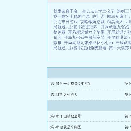
我废柴真千金，会亿点玄学怎么了
逃婚三
我一夜怀上他两个崽
咬红杏
顾总别虐了
变之末日游戏
攻略傲娇总裁
棺妻美人
和
局就退九张婚书百度百科
开局就退九张婚书
整免费
开局就退婚六个苹果
开局就退九
阅读
开局九张婚书最新章节
开局就退婚tx
静雅
开局就退九张婚书林小七txt
开局就
局就退九张婚书短剧免费观看
第一天骄苏
第449章 一切都是命中注定
第4
第445章 各处摇人
第4
第1章 下山就被迷晕
第2
第5章 他就是个庸医
第6