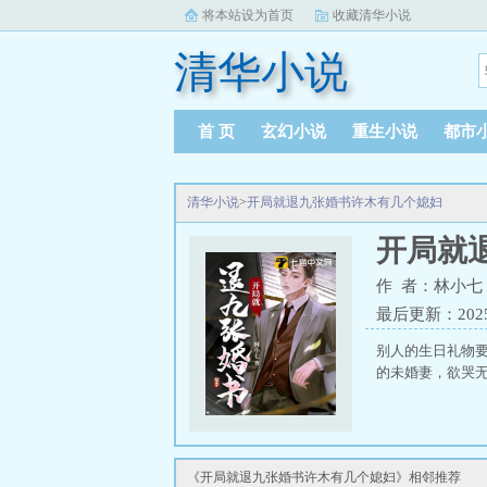
将本站设为首页
收藏清华小说
清华小说
首 页
玄幻小说
重生小说
都市
清华小说
>
开局就退九张婚书许木有几个媳妇
开局就
作 者：林小七
最后更新：2025-0
别人的生日礼物
的未婚妻，欲哭无
《开局就退九张婚书许木有几个媳妇》相邻推荐