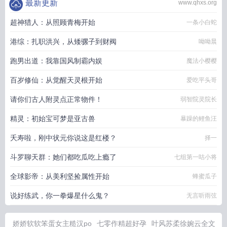
最新更新
www.qhxs.org
超神猎人：从照顾青梅开始
一条小白蛇
港综：扎职洪兴，从矮骡子到财阀
呦呦晨
跑男出道：我靠国风制霸内娱
魔法小樱樱
百岁修仙：从觉醒天灵根开始
爱吃平头哥
请你们古人附灵点正常物件！
弱智院灵院长
精灵：初始宝可梦是亚古兽
暴躁的鲤鱼汪
夭寿啦，刚中状元你说这是红楼？
择一
斗罗聊天群：她们都吃瓜吃上瘾了
七组第一咕小将
全球影帝：从美利坚捡属性开始
蜂蜜瓜子
说好练武，你一拳爆星什么鬼？
无言听雨弦
娇娇软软笨蛋女主糙汉po
七零作精超好孕
叶风苏柔徐婉云全文