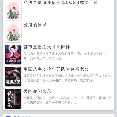
穿进赛博游戏后干掉BOSS成功上位
...
魔鬼的体温
...
都市直播之天才阴阳师
你以为直播是这样的谢谢大哥的打赏！NO！直播是这样的大
师，我等你三个小时了，就...
重回八零：捡个部队大佬当老公
闻熹突然在手机里看见了自己结婚几十年的老公和别的女人的旅
行照照片里，两人执手相伴，琴瑟和鸣，看起来好不...
民间诡闻实录
产婴灵，避阳关，胎足月，赋诲名，十二月，香烛贡，接阴生我
继承奶奶衣钵，成了一个男接阴婆。...