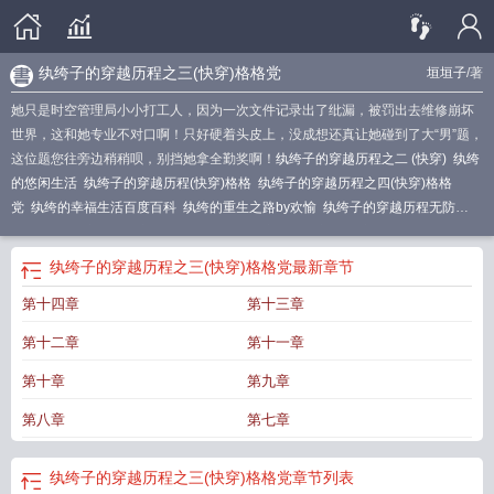
纨绔子的穿越历程之三(快穿)格格党
垣垣子
/著
她只是时空管理局小小打工人，因为一次文件记录出了纰漏，被罚出去维修崩坏
世界，这和她专业不对口啊！只好硬着头皮上，没成想还真让她碰到了大“男”题，
这位题您往旁边稍稍呗，别挡她拿全勤奖啊！
纨绔子的穿越历程之二 (快穿)
纨绔
的悠闲生活
纨绔子的穿越历程(快穿)格格
纨绔子的穿越历程之四(快穿)格格
党
纨绔的幸福生活百度百科
纨绔的重生之路by欢愉
纨绔子的穿越历程无防
盗
纨绔子的穿越历程之四笔趣阁
纨绔子的穿越历程之三(快穿)
纨绔的幸福生活
全集在线观看免费
纨绔子的穿越历程之四(快穿)54
纨绔子的穿越历程2
纨绔的
纨绔子的穿越历程之三(快穿)格格党
最新章节
穿越历程二
纨绔子的穿越历程之三(快穿)格格党
纨绔子的穿越历程之四格格
第十四章
第十三章
党
纨绔生活什么意思
纨绔的幸福生活免费阅读
纨绔子的穿越历程快穿格格
党
纨绔的纨绔生活
纨绔子弟的生活
第十二章
第十一章
第十章
第九章
第八章
第七章
纨绔子的穿越历程之三(快穿)格格党
章节列表