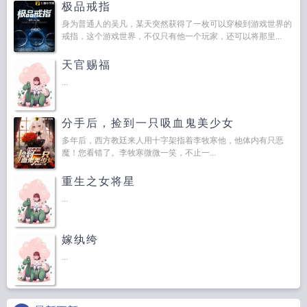
极品戒指
身为普通人的吴凡，某天突然获得了一枚可以穿梭到游戏世界的
戒指，这个游戏世界，不仅只有他一个玩家，还可以将那里...
天官赐福
...
分手后，捡到一只吸血鬼美少女
多年后，西方教廷来人用十字架指着李牧寒他，他体内有只恶
魔！您看错了。李牧寒微微一笑，不止一...
重生之女将星
...
嫁纨绔
...