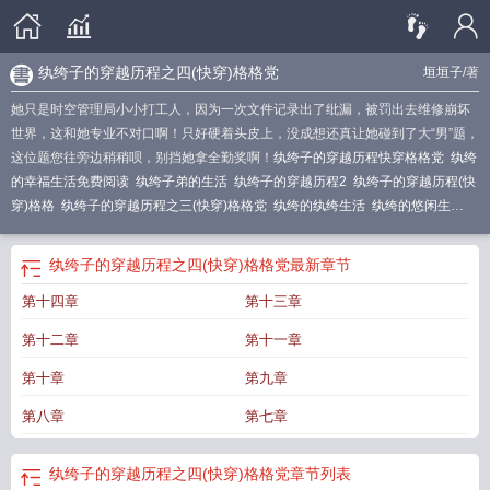
纨绔子的穿越历程之四(快穿)格格党
垣垣子
/著
她只是时空管理局小小打工人，因为一次文件记录出了纰漏，被罚出去维修崩坏
世界，这和她专业不对口啊！只好硬着头皮上，没成想还真让她碰到了大“男”题，
这位题您往旁边稍稍呗，别挡她拿全勤奖啊！
纨绔子的穿越历程快穿格格党
纨绔
的幸福生活免费阅读
纨绔子弟的生活
纨绔子的穿越历程2
纨绔子的穿越历程(快
穿)格格
纨绔子的穿越历程之三(快穿)格格党
纨绔的纨绔生活
纨绔的悠闲生
活
纨绔子的穿越历程之四(快穿)54
纨绔生活什么意思
纨绔子的穿越历程之四格
格党
纨绔的幸福生活百度百科
纨绔子的穿越历程之三(快穿)
纨绔的幸福生活全
纨绔子的穿越历程之四(快穿)格格党
最新章节
集在线观看免费
纨绔的重生之路by欢愉
纨绔子的穿越历程之四(快穿)格格党
纨
第十四章
第十三章
绔子的穿越历程之二 (快穿)
纨绔子的穿越历程
纨绔子的穿越历程之四笔趣阁
纨
绔子的穿越历程无防盗
第十二章
第十一章
第十章
第九章
第八章
第七章
纨绔子的穿越历程之四(快穿)格格党
章节列表