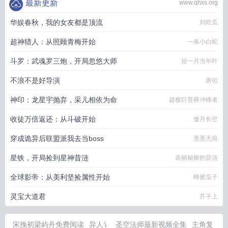
最新更新
www.qhxs.org
华娱春秋，我的女友都是顶流
刘吃瓜
超神猎人：从照顾青梅开始
一条小白蛇
斗罗：武魂罗三炮，开局忽悠大师
拾一片当年叶
不浪不是好导演
唐巛
神印：龙星宇抛弃，采儿相依为命
超极巨苔藓冲锋者
收徒万倍返还：从斗破开始
傲月长空
穿成诡异后联盟派我去当boss
墨墨无痕
星铁，开局捡到星神昔涟
哀丽秘榭的昔涟
全球影帝：从美利坚捡属性开始
蜂蜜瓜子
灵宝大道君
芥子上
宋挽初梁屿舟免费阅读
异人讠
圣空法师最新视频全集
主角复