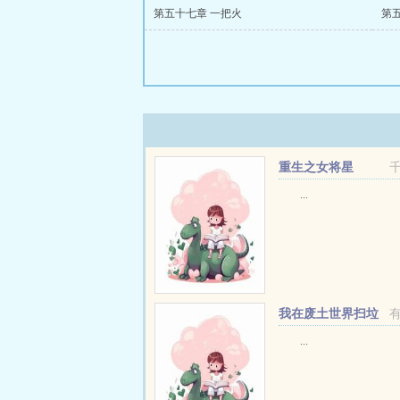
第五十七章 一把火
第
重生之女将星
...
我在废土世界扫垃
圾
...