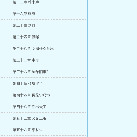
第十二章 棺中声
第十六章 破灭
第二十章 送灯
第二十四章 做贼
第二十八章 女鬼什么意思
第三十二章 中毒
第三十六章 陈年旧事2
第四十章 掉坑里了
第四十四章 再见李巧玲
第四十八章 豁出去了
第五十二章 又见二爷
第五十六章 李长生