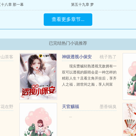
五十八章 那一幕
第五十九章 梦
查看更多章节...
已完结热门小说推荐
千山茶客
神级透视小保安
桃子熟了
现实曹贼轻熟透视无敌拥有一
双可以透视的眼睛会是一种怎样的
精彩人生？且看主角开挂后，享齐
人之福，踏世间之巅，享人间富
贵。...
有花在野
天官赐福
墨香铜臭
...