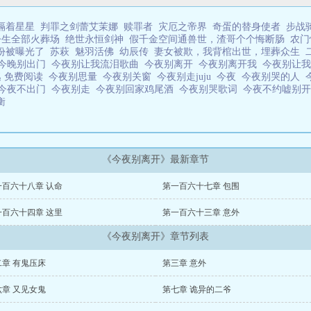
隔着星星
判罪之剑蕾艾茉娜
赎罪者
灾厄之帝界
奇蛋的替身使者
步战
今生全部火葬场
绝世永恒剑神
假千金空间通兽世，渣哥个个悔断肠
农门
份被曝光了
苏萩
魅羽活佛
幼辰传
妻女被欺，我背棺出世，埋葬众生
今晚别出门
今夜别让我流泪歌曲
今夜别离开
今夜别离开我
今夜别让
逃 免费阅读
今夜别思量
今夜别关窗
今夜别走juju
今夜
今夜别哭的人
今夜不出门
今夜别走
今夜别回家鸡尾酒
今夜别哭歌词
今夜不约嘘别
衡
《今夜别离开》最新章节
一百六十八章 认命
第一百六十七章 包围
一百六十四章 这里
第一百六十三章 意外
《今夜别离开》章节列表
二章 有鬼压床
第三章 意外
六章 又见女鬼
第七章 诡异的二爷