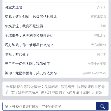
灵宝大道君
芥子上
综武：签到剑魔！透爆黑丝林婉儿
画画出落雪
华娱顶流，我真不是渣男
云寄山
全球影帝：从美利坚捡属性开始
蜂蜜瓜子
说好练武，你一拳爆星什么鬼？
无言听雨弦
老祖，时代变了
阿玖未
当了五十亿年太阳，我修仙了
传说中的葡萄
神印：龙星宇抛弃，采儿相依为命
超极巨苔藓冲锋者
全星际都在等我做饭全文免费阅读
假死离开
沈若梨裴砚川苏青
禾
姜惜妍秦琛大结局
颜跃辉中医的个人简介治什么的
天界篇
兽世美雌不能生杨柳免费阅读最
天界和人界入口
6334599
赵
国栋董海璐
姜予惜和秦湛的在线阅读
我的美母教师无弹窗笔趣
阁最新章节
被兼祧两房后病弱大嫂重生杀疯了
凌霄花上无错版