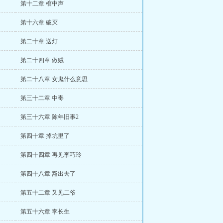
第十二章 棺中声
第十六章 破灭
第二十章 送灯
第二十四章 做贼
第二十八章 女鬼什么意思
第三十二章 中毒
第三十六章 陈年旧事2
第四十章 掉坑里了
第四十四章 再见李巧玲
第四十八章 豁出去了
第五十二章 又见二爷
第五十六章 李长生