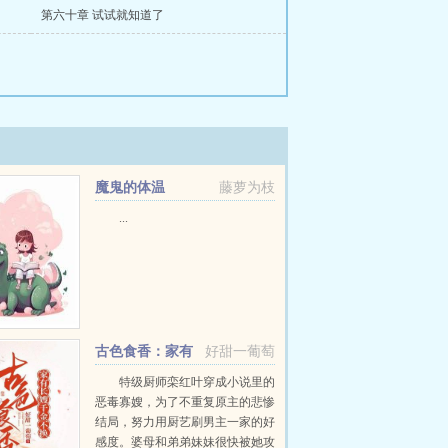
第六十章 试试就知道了
魔鬼的体温
藤萝为枝
...
古色食香：家有
好甜一葡萄
长嫂，千金不换
特级厨师栾红叶穿成小说里的
恶毒寡嫂，为了不重复原主的悲惨
结局，努力用厨艺刷男主一家的好
感度。婆母和弟弟妹妹很快被她攻