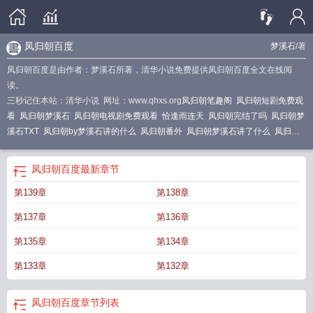
凤归朝百度
梦溪石
/著
凤归朝百度是由作者：梦溪石所著，清华小说免费提供凤归朝百度全文在线阅
读。
三秒记住本站：清华小说 网址：www.qhxs.org
凤归朝笔趣阁
凤归朝短剧免费观
看
凤归朝梦溪石
凤归朝电视剧免费观看
恰逢雨连天
凤归朝完结了吗
凤归朝梦
溪石TXT
凤归朝by梦溪石讲的什么
凤归朝番外
凤归朝梦溪石讲了什么
凤归朝
晋江
凤归朝梦溪石百度
凤归朝百度
凤归朝梦溪石笔趣阁
凤归朝尤四姐
凤归朝
txt百度
凤归朝TXT
完颜清九公主凤归朝
凤还朝
凤归朝梦溪石晋江文学城
凤归
凤归朝百度
最新章节
朝免费阅读梦溪石
凤归朝嫡女重生后全侯府陪葬
凤归朝梦溪石无弹窗笔趣阁
招
第139章
第138章
魂
凤归朝by梦溪石全文免费阅读
凤归朝梦溪石好看吗
凤归朝好看吗
凤归朝无
错完整版免费阅读
凤归朝by梦溪石好看吗
凤归朝程素素
凤归朝短剧全集免费观
第137章
第136章
看
梦溪石凤归朝
强烈推荐看了n遍的古言知乎
凤归朝TXT百度
凤归朝动漫
凤
归朝短剧热播
凤归短剧
凤归朝txt
凤归朝主要讲了什么
凤归朝by梦溪石讲了什
第135章
第134章
么
凤归朝免费阅读
嫡兄作者青灯
凤归朝by梦溪石TXT
凤归朝by梦溪石百度
将
第133章
第132章
进酒
凤归朝by梦溪石晋江
凤归朝完颜清舒锦玉
凤归朝全文无弹窗免费阅读
凤归朝百度
章节列表