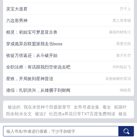
灵宝大道君
芥子上
六边形男神
黑土冒青烟
精灵：初始宝可梦是亚古兽
暴躁的鲤鱼汪
穿成诡异后联盟派我去当boss
墨墨无痕
收徒万倍返还：从斗破开始
傲月长空
全职法师：有话跟我烈空坐说去吧
何时能起飞
星铁，开局捡到星神昔涟
哀丽秘榭的昔涟
港综：扎职洪兴，从矮骡子到财阀
呦呦晨
被迫的
我在末世种个田最新章节
女帝寻虐全集
毒女
权路叶
阳余秋水全文
被迫2
社恐渣a养花日常TXT百度免费阅读
被迫
by
周轻羽翩然仙子免费
你管这叫没落寒门?陆明渊
女帝寻我三
万年最新章节更新内容是
顶峰热恋小說番外
被迫类
姐姐不说话
by不相逢未删减版
玄幻周轻羽翩然仙子
女帝求饶
陛下你管这