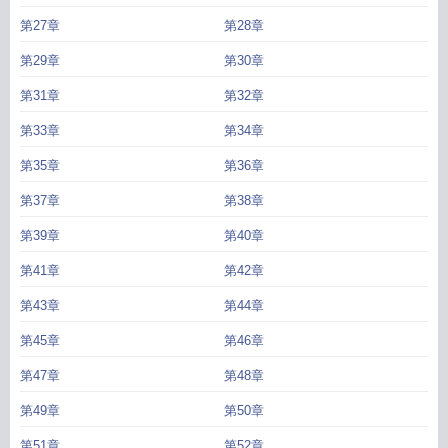
第27章
第28章
第29章
第30章
第31章
第32章
第33章
第34章
第35章
第36章
第37章
第38章
第39章
第40章
第41章
第42章
第43章
第44章
第45章
第46章
第47章
第48章
第49章
第50章
第51章
第52章