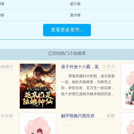
4章
第55章
8章
第59章
查看更多章节...
已完结热门小说推荐
羽摘雕弓
皇子外放十八载，返
三千刀
京已是陆地神仙
周逸穿越到大乾朝，成为皇族
一员。他的天赋根骨，为两世之
和，举世仅有。百万无一的宗师，
他十岁便已成就天赋卓绝的武皇，
神龙九转卡在第八转，徒叹奈何周
逸十年前便九转圆满，化身真龙。
更是...
王不在家
触手怪她只想生存
星棘
...