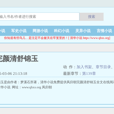
搜索
小说
军史小说
网游小说
科幻小说
灵异小说
言情小说
你知道有些鸟儿，是注定不会被关在牢笼里的！[ 清华小说 https://www.qhxs.org]
完颜清舒锦玉
动 作：
加入书架
、
章节目录
3-06 21:13:18
最新章节：
第139章
锦玉是由作者：梦溪石所著，清华小说免费提供凤归朝完颜清舒锦玉全文在线阅
说 网址：www.qhxs.org 凤归朝