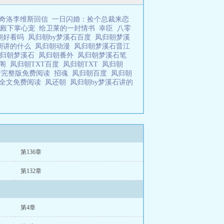
奇洛李维斯回信
一日闪婚：捡个总裁来恋
殿下掌心宠
给卫莱的一封情书
幸臣
八零
朝好看吗
凤归朝by梦溪石百度
凤归朝梦溪
朝讲的什么
凤归朝动漫
凤归朝梦溪石晋江
凤归朝梦溪石
凤归朝番外
凤归朝梦溪石笔
趣阁
凤归朝TXT百度
凤归朝TXT
凤归朝
错完整版免费阅读
招魂
凤归朝百度
凤归朝
石全文免费阅读
凤还朝
凤归朝by梦溪石讲的
第136章
第132章
第4章