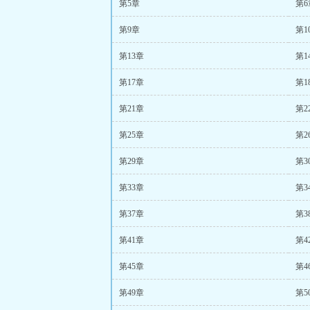
第5章
第6
第9章
第1
第13章
第1
第17章
第1
第21章
第2
第25章
第2
第29章
第3
第33章
第3
第37章
第3
第41章
第4
第45章
第4
第49章
第5