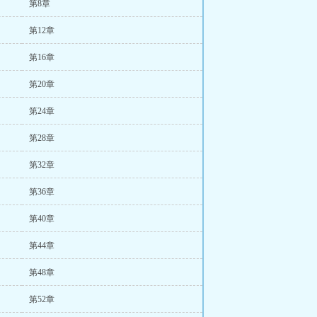
第8章
第12章
第16章
第20章
第24章
第28章
第32章
第36章
第40章
第44章
第48章
第52章