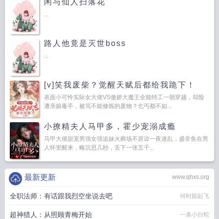
闲与仙人扫落花
...
路人他竟是灭世boss
...
[v]笑我废柴？觉醒天赋后都给我跪下！
表面小可怜实际女大佬VS傲娇大魔王全能特工一朝穿越，却险
遭亲娘毒手，被骂不能修炼的废物？乞丐都不如...
小撩精夫人马甲多，霍少宠溺成瘾
马甲大佬甜宠男强女强追妹火葬场不原谅一夜迷乱，盛非鱼在男
人怀里醒来，略沉思几秒，丢下一张五千...
最新更新
www.qhxs.org
全职法师：有话跟我烈空坐说去吧
何时能起飞
超神猎人：从照顾青梅开始
一条小白蛇