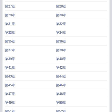
第27章
第28章
第29章
第30章
第31章
第32章
第33章
第34章
第35章
第36章
第37章
第38章
第39章
第40章
第41章
第42章
第43章
第44章
第45章
第46章
第47章
第48章
第49章
第50章
第51章
第52章