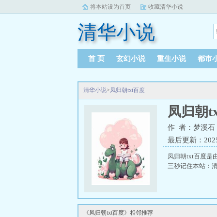
将本站设为首页
收藏清华小说
清华小说
首 页
玄幻小说
重生小说
都市
清华小说
>
凤归朝txt百度
凤归朝t
作 者：梦溪石
最后更新：2025-0
凤归朝txt百度
三秒记住本站：清华小
《凤归朝txt百度》相邻推荐