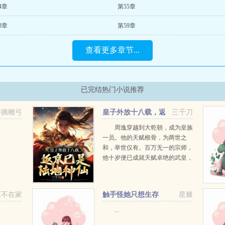
4章
第55章
8章
第59章
查看更多章节...
已完结热门小说推荐
羽摘雕弓
皇子外放十八载，返
三千刀
京已是陆地神仙
周逸穿越到大乾朝，成为皇族
一员。他的天赋根骨，为两世之
和，举世仅有。百万无一的宗师，
他十岁便已成就天赋卓绝的武皇，
神龙九转卡在第八转，徒叹奈何周
逸十年前便九转圆满，化身真龙。
更是...
王不在家
触手怪她只想生存
星棘
...