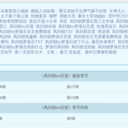
农家团宠小福妞
嫡姐人淡如菊，重生庶妹天生脾气爆不好惹
太傅大人
：太子殿下掌心宠
怪物复苏
够野
诱吻月亮
重生七零俏媳妇
雪中悍刀行
奇洛李维斯回信
谁还不是小公举
幸臣
凤归朝梦溪石晋江文学城
凤归
石晋江
凤归朝txt百度
凤归朝动漫
凤归朝by梦溪石百度
恰逢雨连天
凤归
凤归朝by梦溪石全文免费阅读
凤归朝TXT
凤归朝百度
将进酒
凤归朝
凤还朝
凤归朝笔趣阁
凤归朝梦溪石百度
凤归朝全文无弹窗免费阅读
好看吗
凤归朝梦溪石TXT
凤归朝by梦溪石讲了什么
嫡兄作者青灯
凤归
凤归朝by梦溪石讲的什么
梦溪石凤归朝
凤归朝尤四姐
凤归朝梦溪石无
古言知乎
第一天骄苏月夕
、
主角： 秦方 苏如是
、
秦时记事秦时姬衡
《凤归朝txt百度》最新章节
38章
第137章
34章
第133章
《凤归朝txt百度》章节列表
章
第3章